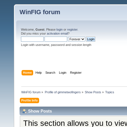
WinFIG forum
Welcome,
Guest
. Please
login
or
register
.
Did you miss your
activation email
?
Login with username, password and session length
Home
Help
Search
Login
Register
WinFIG forum
»
Profile of gimmetwofingers
»
Show Posts
»
Topics
Profile Info
Show Posts
This section allows you to vi