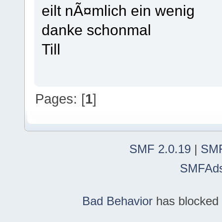
eilt nÃ¤mlich ein wenig
danke schonmal
Till
Pages: [
1
]
SMF 2.0.19
|
SMF
SMFAd
Bad Behavior
has blocked