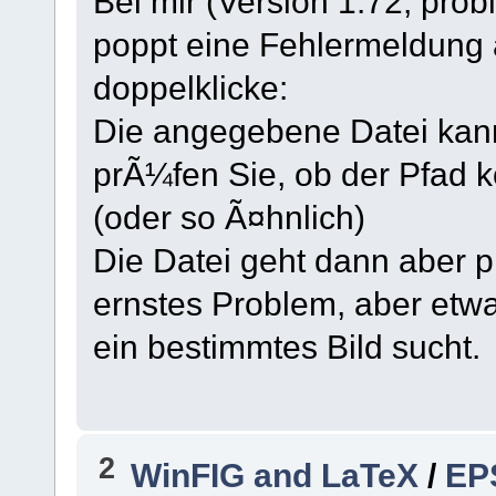
Bei mir (Version 1.72, prob
poppt eine Fehlermeldung a
doppelklicke:
Die angegebene Datei kann
prÃ¼fen Sie, ob der Pfad ko
(oder so Ã¤hnlich)
Die Datei geht dann aber pr
ernstes Problem, aber etwa
ein bestimmtes Bild sucht.
2
WinFIG and LaTeX
/
EP